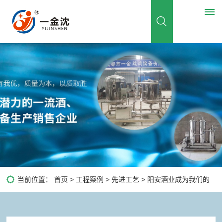
首
页
关
于
我
们
当前位置：
首页
>
工程案例
>
先进工艺
> 阳安酒业成为我们的
公
新
司
合作伙伴
闻
简