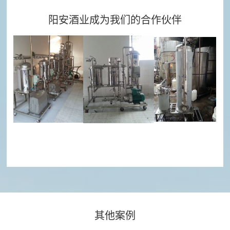
介
中
阳安酒业成为我们的合作伙伴
企
心
业
公
文
产
司
化
品
新
资
闻
质
展
行
证
示
业
书
酒
新
工
处
闻
程
理
媒
设
体
案
备
报
例
其他案例
水
道
先