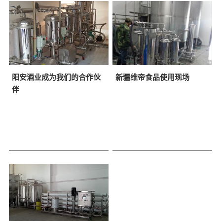
处
售
进
理
后
工
设
艺
备
服
各
务
类
阳安酒业成为我们的合作伙
新疆维帝食品使用现场
联
伴
酒
水
系
滤
我
材
们